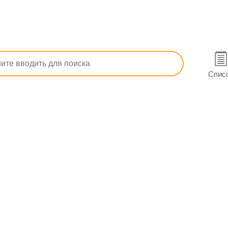
арств
Изделия медицинского назначения и ортопедия
зочные и фиксирующие материалы
Спис