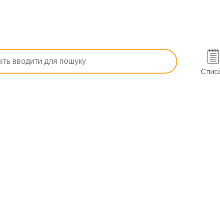
ів
Ліки
Стоматологічні ліки
логічні ліки
Спис