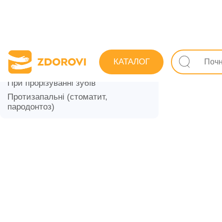
Пошук лік
СТОМАТОЛОГІЧНІ ЛІКИ
КАТАЛОГ
Стомато
Місцеві анестетики
При прорізуванні зубів
Протизапальні (стоматит,
пародонтоз)