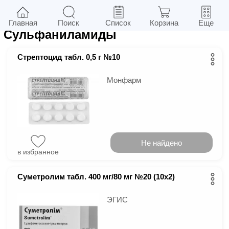
14
в г.
Киев
Фильтры
Главная
Поиск
Список
Корзина
Еще
Сульфаниламиды
Стрептоцид табл. 0,5 г №10
Монфарм
Не найдено
в избранное
Суметролим табл. 400 мг/80 мг №20 (10х2)
ЭГИС