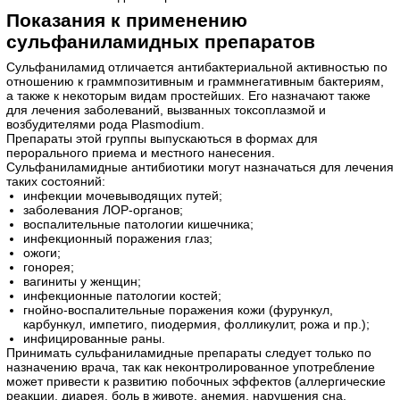
Показания к применению
сульфаниламидных препаратов
Сульфаниламид отличается антибактериальной активностью по
отношению к граммпозитивным и граммнегативным бактериям,
а также к некоторым видам простейших. Его назначают также
для лечения заболеваний, вызванных токсоплазмой и
возбудителями рода Plasmodium.
Препараты этой группы выпускаються в формах для
перорального приема и местного нанесения.
Сульфаниламидные антибиотики могут назначаться для лечения
таких состояний:
инфекции мочевыводящих путей;
заболевания ЛОР-органов;
воспалительные патологии кишечника;
инфекционный поражения глаз;
ожоги;
гонорея;
вагиниты у женщин;
инфекционные патологии костей;
гнойно-воспалительные поражения кожи (фурункул,
карбункул, импетиго, пиодермия, фолликулит, рожа и пр.);
инфицированные раны.
Принимать сульфаниламидные препараты следует только по
назначению врача, так как неконтролированное употребление
может привести к развитию побочных эффектов (аллергические
реакции, диарея, боль в животе, анемия, нарушения сна,