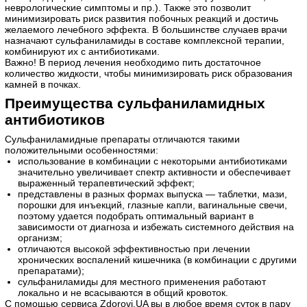
неврологические симптомы и пр.). Также это позволит
минимизировать риск развития побочных реакций и достичь
желаемого лечебного эффекта. В большинстве случаев врачи
назначают сульфаниламиды в составе комплексной терапии,
комбинируют их с антибиотиками.
Важно! В период лечения необходимо пить достаточное
количество жидкости, чтобы минимизировать риск образования
камней в почках.
Преимущества сульфаниламидных
антибиотиков
Сульфаниламидные препараты отличаются такими
положительными особенностями:
использование в комбинации с некоторыми антибиотиками
значительно увеличивает спектр активности и обеспечивает
выраженный терапевтический эффект;
представлены в разных формах выпуска — таблетки, мази,
порошки для инъекций, глазные капли, вагинальные свечи,
поэтому удается подобрать оптимальный вариант в
зависимости от диагноза и избежать системного действия на
организм;
отличаются высокой эффективностью при лечении
хронических воспалений кишечника (в комбинации с другими
препаратами);
сульфаниламиды для местного применения работают
локально и не всасываются в общий кровоток.
С помощью сервиса Zdorovi.UA вы в любое время суток в пару