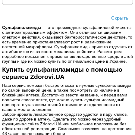
Скрыть
Сульфаниламиды
— это производные сульфаниловой кислоты
с антибактериальным эффектом. Они отличаются широким
спектром действия, оказывают бактериостатическое действие, то
есть временно приостанавливают рост и размножение
патогенной микрофлоры. Сульфаниламиды принято отделять от
антибиотиков из-за иного механизма действия. Рассмотрим
подробнее показания к применению лекарственных средств этой
группы и где их можно купить по оптимальной цене в Украине.
Купить сульфаниламиды с помощью
сервиса Zdorovi.UA
Наш сервис поможет быстро отыскать нужные сульфаниламиды
по самой выгодной цене, а также посмотреть их наличие в
ближайшей аптеке. Достаточно ввести название, и перед вами
появится список аптек, где можно купить сульфаниламидный
препарат с указанием точной стоимости и отдаленности от
вашего местоположения.
Забронировать лекарственное средство удастся в пару кликов,
даже по дороге в аптеку. Сделать это можно через удобный
функционал сайта Zdorovi.UA или мобильное приложение без
обязательной регистрации. Самовывоз возможен на протяжении
48 часов после создания брони.