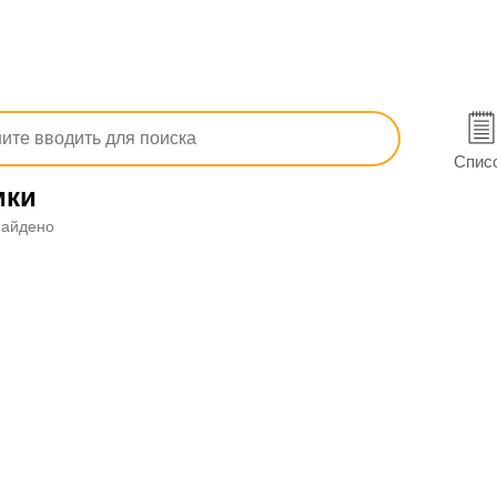
тв
Изделия медицинского назначения и ортопедия
териалы для терапии и диагностики
Термосумки
Спис
мки
найдено