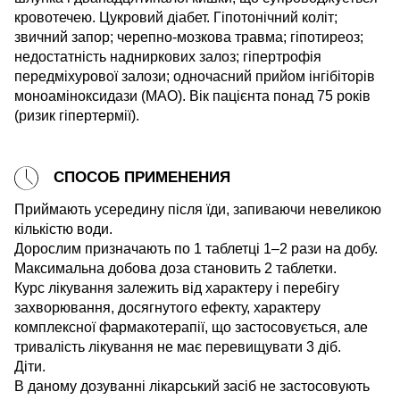
кровотечею. Цукровий діабет. Гіпотонічний коліт;
звичний запор; черепно-мозкова травма; гіпотиреоз;
недостатність надниркових залоз; гіпертрофія
передміхурової залози; одночасний прийом інгібіторів
моноаміноксидази (МАО). Вік пацієнта понад 75 років
(ризик гіпертермії).
СПОСОБ ПРИМЕНЕНИЯ
Приймають усередину після їди, запиваючи невеликою
кількістю води.
Дорослим призначають по 1 таблетці 1–2 рази на добу.
Максимальна добова доза становить 2 таблетки.
Курс лікування залежить від характеру і перебігу
захворювання, досягнутого ефекту, характеру
комплексної фармакотерапії, що застосовується, але
тривалість лікування не має перевищувати 3 діб.
Діти.
В даному дозуванні лікарський засіб не застосовують