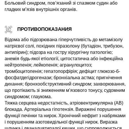
Больовий синдром, пов’язаний зі спазмом судин або
гладких м’язів внутрішніх органів.
ПРОТИВОПОКАЗАНИЯ
Відома або підозрювана гіперчутливість до метамізолу
натрієвої солі, похідних піразолону (бутадіон, трибузон,
антипірин); підозра на гостру хірургічну патологію;
анемія будь-якої етіології, цитостатична або інфекційна
нейтропенія; лейкопенія; агранулоцитоз;
тромбоцитопенія; гепатопорфірія; дефіцит глюкозо-б-
фосфатдегідрогенази; бронхіальна астма; пригнічення
дихання; бронхообструктивний синдром; захворювання,
що протікають зі зниженням м’язового тонусу, судомним
синдромом; глаукома.
Тяжка серцева недостатність, атріовентрикулярна (АВ)
блокада. Артеріальна гіпотензія. Виражені порушення
функції печінки та нирок. Хронічний нефрит з набряками
і порушенням азотовидільної функції нирок. Виразка
шлунка і дванадцятипалої кишки, що супроводжується