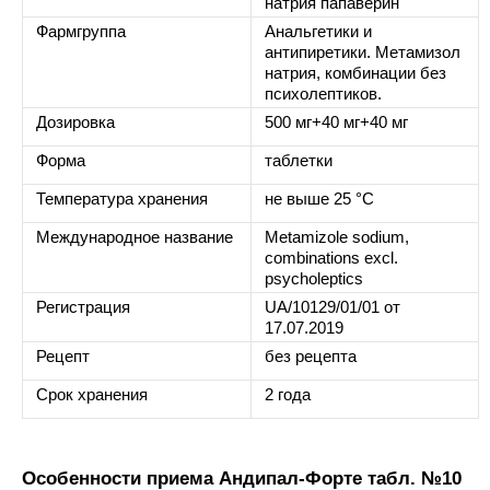
натрия папаверин
Фармгруппа
Анальгетики и
антипиретики. Метамизол
натрия, комбинации без
психолептиков.
Дозировка
500 мг+40 мг+40 мг
Форма
таблетки
Температура хранения
не выше 25 °С
Международное название
Metamizole sodium,
combinations excl.
psycholeptics
Регистрация
UA/10129/01/01 от
17.07.2019
Рецепт
без рецепта
Срок хранения
2 года
Особенности приема Андипал-Форте табл. №10