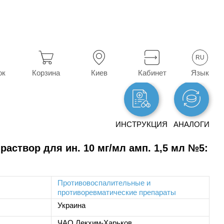
е
Мелоксикам
RU
Язык
ок
Корзина
Киев
Кабинет
ИНСТРУКЦИЯ
АНАЛОГИ
аствор для ин. 10 мг/мл амп. 1,5 мл №5:
Противовоспалительные и
противоревматические препараты
Украина
ЧАО Лекхим-Харьков