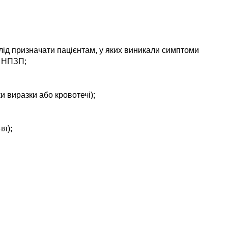
слід призначати пацієнтам, у яких виникали симптоми
х НПЗП;
 виразки або кровотечі);
ня);