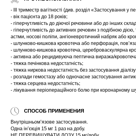
- ІІІ триместр вагітності (див. розділ «Застосування у п
- вік пацієнта до 18 років;
- гіперчутливість до діючої речовини або до інших скла
- гіперчутливість до активних речовин з подібною дією
астми, носові поліпи, ангіоневротичний набряк або кр
- шлунково-кишкова кровотеча або перфорація, пов’яз
- шлунково-кишкова кровотеча, цереброваскулярна кров
- активна або рецидивуюча пептична виразка/кровотеча
- тяжка печінкова недостатність;
- тяжка ниркова недостатність без застосування діалізу
- розлади гемостазу або одночасне застосування антик
- тяжка серцева недостатність;
- лікування періопераційного болю при коронарному шу
СПОСОБ ПРИМЕНЕНИЯ
Внутрішньом’язове застосування.
Одна ін’єкція 15 мг 1 раз на добу.
НЕ ПЕРЕВИЩУВАТИ ДОЗУ 15 мг/добу.