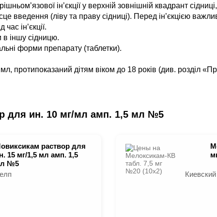
шньом’язової ін’єкції у верхній зовнішній квадрант сідниці,
е введення (ліву та праву сідниці). Перед ін’єкцією важлив
 час ін’єкції.
и в іншу сідницю.
льні форми препарату (таблетки).
, протипоказаний дітям віком до 18 років (див. розділ «П
 для ин. 10 мг/мл амп. 1,5 мл №5
овиксикам раствор для
М
н. 15 мг/1,5 мл амп. 1,5
м
л №5
елп
Киевский