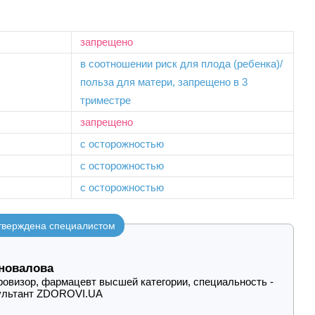
запрещено
в соотношении риск для плода (ребенка)/
польза для матери, запрещено в 3
триместре
запрещено
с осторожностью
с осторожностью
с осторожностью
утверждена специалистом
новалова
овизор, фармацевт высшей категории, специальность -
ультант ZDOROVI.UA