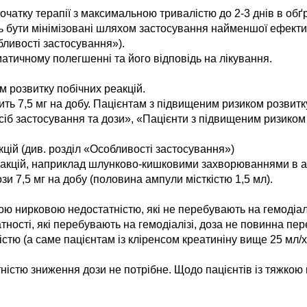
очатку терапії з максимальною тривалістю до 2-3 днів в обґ
ь бути мінімізовані шляхом застосування найменшої ефекти
бливості застосування»).
атичному полегшенні та його відповідь на лікування.
м розвитку побічних реакцій.
ть 7,5 мг на добу. Пацієнтам з підвищеним ризиком розвитку
сіб застосування та дози», «Пацієнти з підвищеним ризиком 
цій (див. розділ «Особливості застосування»)
еакцій, наприклад шлунково-кишковими захворюваннями в а
зи 7,5 мг на добу (половина ампули місткістю 1,5 мл).
ою нирковою недостатністю, які не перебувають на гемодіалі
тності, які перебувають на гемодіалізі, доза не повинна пе
стю (а саме пацієнтам із кліренсом креатиніну вище 25 мл/х
ністю зниження дози не потрібне. Щодо пацієнтів із тяжкою 