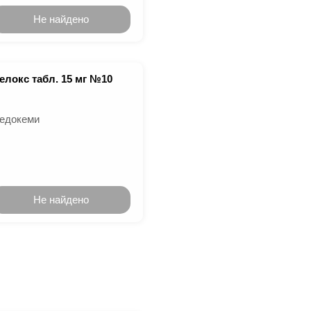
Не найдено
елокс табл. 15 мг №10
едокеми
Не найдено