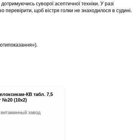
 дотримуючись суворої асептичної техніки. У разі
о перевірити, щоб вістря голки не знаходилося в судині.
ротипоказання»).
елоксикам-КВ табл. 7,5
г №20 (10х2)
 витаминный завод