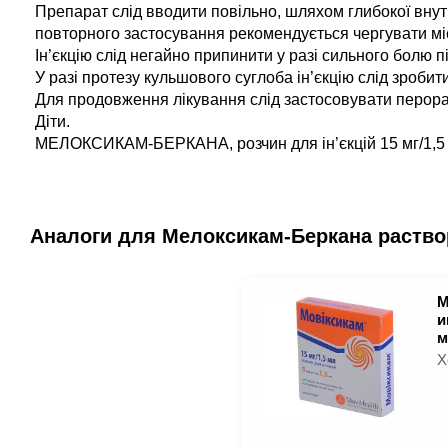
Препарат слід вводити повільно, шляхом глибокої внутрі
повторного застосування рекомендується чергувати місц
Ін’єкцію слід негайно припинити у разі сильного болю під
У разі протезу кульшового суглоба ін’єкцію слід зробит
Для продовження лікування слід застосовувати перора
Діти.
МЕЛОКСИКАМ-БЕРКАНА, розчин для ін’єкцій 15 мг/1,5 мл
Аналоги для Мелоксикам-Беркана раствор
М
и
м
Х