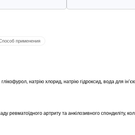
Способ применения
глікофурол, натрію хлорид, натрію гідроксид, вода для ін’єк
ду ревматоїдного артриту та анкілозивного спондиліту, кол