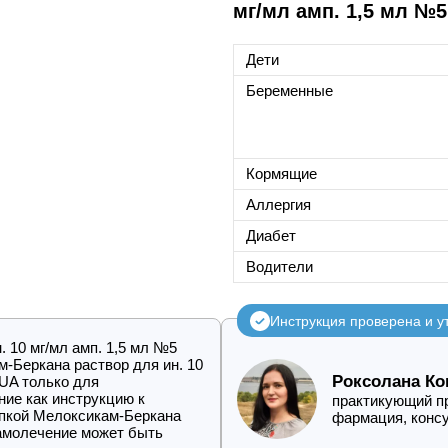
мг/мл амп. 1,5 мл №5
Дети
Беременные
Кормящие
Аллергия
Диабет
Водители
Инструкция проверена и 
 10 мг/мл амп. 1,5 мл №5
-Беркана раствор для ин. 10
Роксолана Ко
.UA только для
ние как инструкцию к
практикующий пр
упкой Мелоксикам-Беркана
фармация, конс
 самолечение может быть