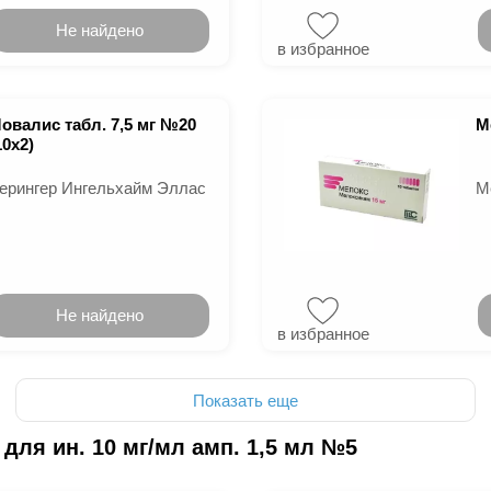
Не найдено
в избранное
овалис табл. 7,5 мг №20
М
10х2)
ерингер Ингельхайм Эллас
М
Не найдено
в избранное
Показать еще
для ин. 10 мг/мл амп. 1,5 мл №5