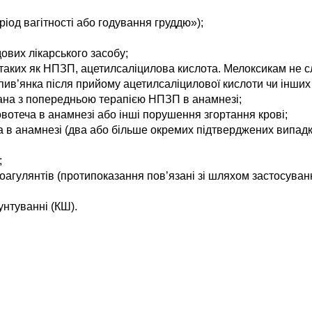
еріод вагітності або годування груддю»);
дових лікарського засобу;
, таких як НПЗП, ацетилсаліцилова кислота. Мелоксикам не 
опив’янка після прийому ацетилсаліцилової кислоти чи інши
ана з попередньою терапією НПЗП в анамнезі;
отеча в анамнезі або інші порушення згортання крові;
 в анамнезі (два або більше окремих підтверджених випадки
;
оагулянтів (протипоказання пов’язані зі шляхом застосуван
нтуванні (КШ).