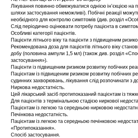
Лікування повинно обмежуватися однією ін’єкцією на п
шляхи застосування неможливі). Побічні реакції можут
необхідного для контролю симптомів (див. розділ «Осо
Слід періодично оцінювати потребу пацієнта в симптом
Особливі категорії пацієнтів.
Пацієнти літнього віку та пацієнти з підвищеним ризико
Рекомендована доза для пацієнтів літнього віку станови
добу (половина ампули 1,5 мл) (також див. розділ «Спо
застосування»).
Пацієнти із підвищеним ризиком розвитку побічних реак
Пацієнтам із підвищеним ризиком розвитку побічних р
судинних захворювань, лікування слід розпочинати з до
Ниркова недостатність.
Цей лікарський засіб протипоказаний пацієнтам із тяжк
Для пацієнтів з термінальною стадією ниркової недоста
Пацієнтам із легкою та середньою нирковою недостатні
Печінкова недостатність.
Пацієнтам із легкою та середньою печінковою недостат
«Протипоказання».
Спосіб застосування.