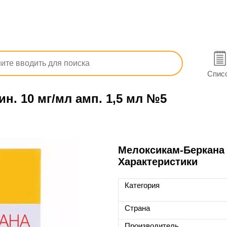
я система
Противовоспалительные и противоревматически
Спис
н. 10 мг/мл амп. 1,5 мл №5
Мелоксикам-Беркана р
Характеристики
Категория
Страна
Производитель