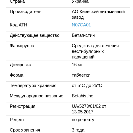
Страна
Украина
Производитель
АО Киевский витаминный
завод
Код ATH
N07CA01
Действующее вещество
Бетагистин
Фармгруппа
Средства для лечения
вестибулярных
нарушений.
Дозировка
16 мг
Форма
таблетки
Температура хранения
от 5°C до 25°C
Международное название
Betahistine
Регистрация
UA/5273/01/02 от
13.05.2017
Рецепт
по рецепту
Срок хранения
3 года