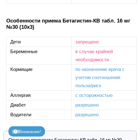
Особенности приема Бетагистин-КВ табл. 16 мг
№30 (10х3)
Дети
запрещено
Беременные
в случае крайней
необходимости
Кормящие
по назначению врача с
учетом соотношения
польза/риск
Аллергия
с осторожностью
Диабет
разрешено
Водители
разрешено
Внимание!
Описание препарата Бетагистин-КВ табл. 16 мг №30