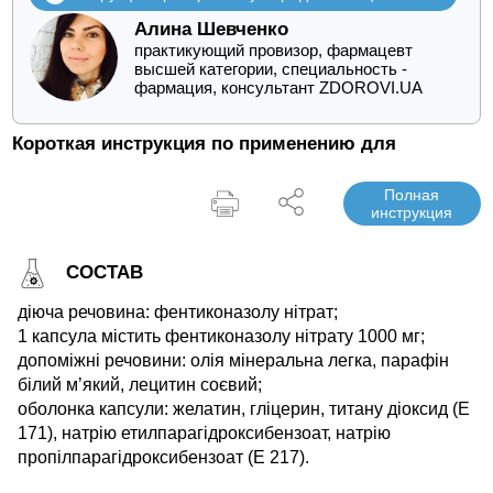
Алина Шевченко
практикующий провизор, фармацевт
высшей категории, специальность -
фармация, консультант ZDOROVI.UA
Короткая инструкция по применению для
Полная
инструкция
СОСТАВ
діюча речовина: фентиконазолу нітрат;
1 капсула містить фентиконазолу нітрату 1000 мг;
допоміжні речовини: олія мінеральна легка, парафін
білий м’який, лецитин соєвий;
оболонка капсули: желатин, гліцерин, титану діоксид (Е
171), натрію етилпарагідроксибензоат, натрію
пропілпарагідроксибензоат (Е 217).