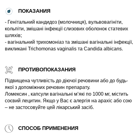
ПОКАЗАНИЯ
- Генітальний кандидоз (молочниця), вульвовагініти,
кольпіти, змішані інфекції слизових оболонок статевих
шляхів;
- вагінальний трихомоніаз та змішані вагінальні інфекції,
викликані Trichomonas vaginalis та Candida albicans.
ПРОТИВОПОКАЗАНИЯ
Підвищена чутливість до діючої речовини або до будь-
якої з допоміжних речовин препарату.
Ломексин , капсули вагінальні м’які по 1000 мг, містить
соєвий лецитин. Якщо у Вас є алергія на арахіс або сою
– не застосовуйте цей лікарський засіб.
СПОСОБ ПРИМЕНЕНИЯ