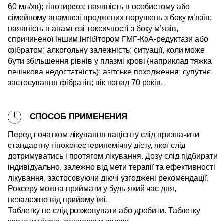
60 мл/хв); гіпотиреоз; наявність в особистому або
сімейному анамнезі вроджених порушень з боку м’язів;
наявність в анамнезі токсичності з боку м’язів,
спричиненої іншим інгібітором ГМГ-КоА-редуктази або
фібратом; алкогольну залежність; ситуації, коли може
бути збільшення рівнів у плазмі крові (наприклад тяжка
печінкова недостатність); азітське походження; супутнє
застосування фібратів; вік понад 70 років.
СПОСОБ ПРИМЕНЕНИЯ
Перед початком лікування пацієнту слід призначити
стандартну гіпохолестеринемічну дієту, якої слід
дотримуватись і протягом лікування. Дозу слід підбирати
індивідуально, залежно від мети терапії та ефективності
лікування, застосовуючи діючі узгоджені рекомендації.
Роксеру можна приймати у будь-який час дня,
незалежно від прийому їжі.
Таблетку не слід розжовувати або дробити. Таблетку