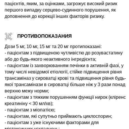
пацієнтів, яким, за оцінками, загрожує високий ризик
першого випадку серцево-судинного порушення, як
доповнення до корекції інших факторів ризику.
ПРОТИВОПОКАЗАНИЯ
Дози 5 мг, 10 мг, 15 мг та 20 мг протипоказані:
- пацієнтам з підвищеною чутливістю до розувастатину
або до будь-якого неактивного інгредієнта;
- пацієнтам із захворюванням печінки в активній фазі, у
тому числі невідомої етіології, стійке підвищення рівня
трансаміназ у сироватці крові та підвищення рівня будь-
якої трансамінази в сироватці більше ніж у 3 рази понад
верхню межу норми;
- пацієнтам з тяжким порушенням функції нирок (кліренс
креатиніну < 30 мл/хв);
- пацієнтам з міопатією;
- пацієнтам, які супутньо приймають циклоспорин;
- пацієнтам з уже існуючими факторами для
міотоксичних ускладнень;