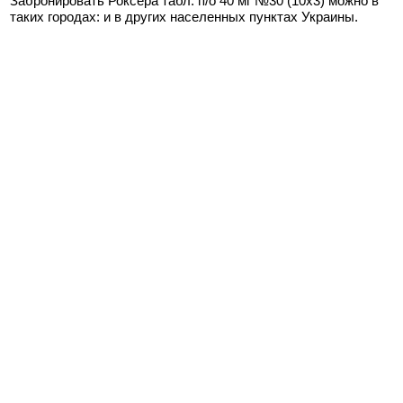
Забронировать Роксера табл. п/о 40 мг №30 (10х3) можно в
таких городах:
и в других населенных пунктах Украины.