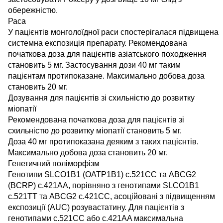
обережністю.
Раса
У пацієнтів монголоїдної раси спостерігалася підвищена
системна експозиція препарату. Рекомендована
початкова доза для пацієнтів азіатського походження
становить 5 мг. Застосування дози 40 мг таким
пацієнтам протипоказане. Максимально добова доза
становить 20 мг.
Дозування для пацієнтів зі схильністю до розвитку
міопатії
Рекомендована початкова доза для пацієнтів зі
схильністю до розвитку міопатії становить 5 мг.
Доза 40 мг протипоказана деяким з таких пацієнтів.
Максимально добова доза становить 20 мг.
Генетичний поліморфізм
Генотипи SLCO1B1 (OATP1B1) c.521CC та ABCG2
(BCRP) c.421AA, порівняно з генотипами SLCO1B1
c.521TT та ABCG2 c.421CC, асоційовані з підвищенням
експозиції (AUC) розувастатину. Для пацієнтів з
генотипами c.521CC або c.421AA максимальна