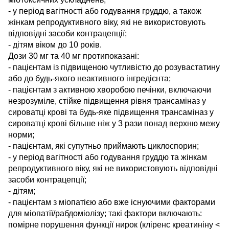
- у період вагітності або годування груддю, а також
жінкам репродуктивного віку, які не використовують
відповідні засоби контрацепції;
- дітям віком до 10 років.
Дози 30 мг та 40 мг протипоказані:
- пацієнтам із підвищеною чутливістю до розувастатину
або до будь-якого неактивного інгредієнта;
- пацієнтам з активною хворобою печінки, включаючи
незрозуміле, стійке підвищення рівня трансаміназ у
сироватці крові та будь-яке підвищення трансаміназ у
сироватці крові більше ніж у 3 рази понад верхню межу
норми;
- пацієнтам, які супутньо приймають циклоспорин;
- у період вагітності або годування груддю та жінкам
репродуктивного віку, які не використовують відповідні
засоби контрацепції;
- дітям;
- пацієнтам з міопатією або вже існуючими факторами
для міопатії/рабдоміолізу; такі фактори включають:
помірне порушення функції нирок (кліренс креатиніну <