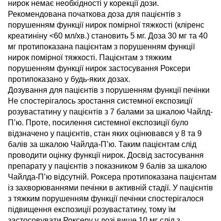
нирок немає необхідності у корекції дози.
Рекомендована початкова доза для пацієнтів з
порушенням функції нирок помірної тяжкості (кліренс
креатиніну <60 мл/хв.) становить 5 мг. Доза 30 мг та 40
мг протипоказана пацієнтам з порушенням функції
нирок помірної тяжкості. Пацієнтам з тяжким
порушенням функції нирок застосування Роксери
протипоказано у будь-яких дозах.
Дозування для пацієнтів з порушенням функції печінки
Не спостерігалось зростання системної експозиції
розувастатину у пацієнтів з 7 балами за шкалою Чайлд-
П’ю. Проте, посилення системної експозиції було
відзначено у пацієнтів, стан яких оцінювався у 8 та 9
балів за шкалою Чайлда-П’ю. Таким пацієнтам слід
проводити оцінку функції нирок. Досвід застосування
препарату у пацієнтів з показником 9 балів за шкалою
Чайлда-П’ю відсутній. Роксера протипоказана пацієнтам
із захворюваннями печінки в активній стадії. У пацієнтів
з тяжким порушенням функції печінки спостерігалося
підвищення експозиції розувастатину, тому їм
застосовувати Роксеру у дозі вище 10 мг слід з