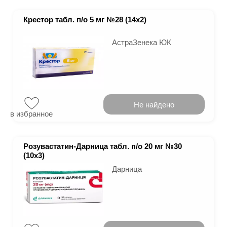
Крестор табл. п/о 5 мг №28 (14х2)
АстраЗенека ЮК
Не найдено
в избранное
Розувастатин-Дарница табл. п/о 20 мг №30
(10х3)
Дарница