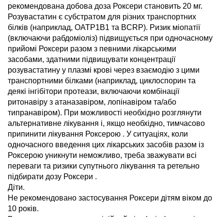
рекомендована добова доза Роксери становить 20 мг.
Розувастатин є субстратом для різних транспортних
білків (наприклад, OATP1B1 та BCRP). Ризик міопатії
(включаючи рабдоміоліз) підвищується при одночасному
прийомі Роксери разом з певними лікарськими
засобами, здатними підвищувати концентрації
розувастатину у плазмі крові через взаємодію з цими
транспортними білками (наприклад, циклоспорин та
деякі інгібітори протеази, включаючи комбінації
ритонавіру з атаназавіром, лопінавіром та/або
типранавіром). При можливості необхідно розглянути
альтернативне лікування і, якщо необхідно, тимчасово
припинити лікування Роксерою . У ситуаціях, коли
одночасного введення цих лікарських засобів разом із
Роксерою уникнути неможливо, треба зважувати всі
переваги та ризики супутнього лікування та ретельно
підбирати дозу Роксери .
Діти.
Не рекомендовано застосування Роксери дітям віком до
10 років.