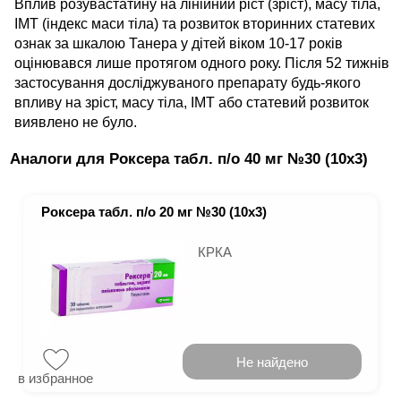
Вплив розувастатину на лінійний ріст (зріст), масу тіла,
ІМТ (індекс маси тіла) та розвиток вторинних статевих
ознак за шкалою Танера у дітей віком 10-17 років
оцінювався лише протягом одного року. Після 52 тижнів
застосування досліджуваного препарату будь-якого
впливу на зріст, масу тіла, ІМТ або статевий розвиток
виявлено не було.
Аналоги для Роксера табл. п/о 40 мг №30 (10х3)
Роксера табл. п/о 20 мг №30 (10х3)
КРКА
Не найдено
в избранное