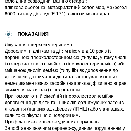
колоїдний безводний, магнію стеарат;
плівкова оболонка: метакрилатний сополімер, макрогол
6000, титану діоксид (Е 171), лактози моногідрат.
ПОКАЗАНИЯ
Лікування гіперхолестеринемії
Дорослим, підліткам та дітям віком від 10 років із
первинною гіперхолестеринемією (типу ІІа, у тому числі
із гетерозиготною сімейною гіперхолестеринемією) або
змішаною дисліпідемією (типу IІb) як доповнення до
дієти, коли дотримання дієти та застосування інших
немедикаментозних засобів (наприклад фізичних вправ,
зниження маси тіла) є недостатнім.
При гомозиготній сімейній гіперхолестеринемії як
доповнення до дієти та інших ліпідознижуючих засобів
лікування (наприклад аферезу ЛПНЩ) або у випадках,
коли таке лікування є недоречним.
Профілактика серцево-судинних порушень
Запобігання значним серцево-судинним порушенням у