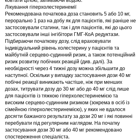
ковтати цілою, запиваючи водою.
Лікування гіперхолестеринемії
Рекомендована початкова доза становить 5 або 10 мг,
перорально 1 раз на добу як для пацієнтів, які раніше не
застосовували статини, так і для пацієнтів, які до цього
застосовували інші інгібітори ГМГ-КоА редуктази.
Підбираючи початкову дозу, слід враховувати
індивідуальний рівень холестерину у пацієнтів та
майбутній серцево-судинний ризик, а також потенційний
ризик розвитку побічних реакцій (див. далі). За
необхідності через 4 тижні дозу можна збільшити до
наступної. Оскільки у випадку застосування дози 40 мг
побічні реакції виникають частіше, ніж при менших
дозах, титрувати дозу до 30 мг або до 40 мг слід лише
для пацієнтів із тяжкою гіперхолестеринемією та
високим серцево-судинним ризиком (зокрема в осіб із
сімейною гіперхолестеринемією), у яких не вдалося
досягти бажаного результату за дози 20 мг і які повинні
перебувати під регулярним наглядом. На початку
застосування дози 30 мг або 40 мг рекомендовано
спостереження спеціаліста.