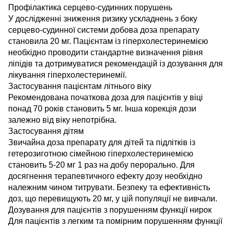
Профілактика серцево-судинних порушень
У дослідженні зниження ризику ускладнень з боку
серцево-судинної системи добова доза препарату
становила 20 мг. Пацієнтам із гіперхолестеринемією
необхідно проводити стандартне визначення рівня
ліпідів та дотримуватися рекомендацій із дозування для
лікування гіперхолестеринемії.
Застосування пацієнтам літнього віку
Рекомендована початкова доза для пацієнтів у віці
понад 70 років становить 5 мг. Інша корекція дози
залежно від віку непотрібна.
Застосування дітям
Звичайна доза препарату для дітей та підлітків із
гетерозиготною сімейною гіперхолестеринемією
становить 5-20 мг 1 раз на добу перорально. Для
досягнення терапевтичного ефекту дозу необхідно
належним чином титрувати. Безпеку та ефективність
доз, що перевищують 20 мг, у цій популяції не вивчали.
Дозування для пацієнтів з порушенням функції нирок
Для пацієнтів з легким та помірним порушенням функції