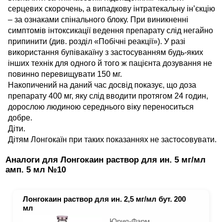
серцевих скорочень, а випадкову інтратекальну ін’єкцію
– за ознаками спінального блоку. При виникненні
симптомів інтоксикації ведення препарату слід негайно
припинити (див. розділ «Побічні реакції»). У разі
використання бупівакаїну з застосуванням будь-яких
інших технік для одного й того ж пацієнта дозування не
повинно перевищувати 150 мг.
Накопичений на даний час досвід показує, що доза
препарату 400 мг, яку слід вводити протягом 24 годин,
дорослою людиною середнього віку переноситься
добре.
Діти.
Дітям Лонгокаїн при таких показаннях не застосовувати.
Аналоги для Лонгокаин раствор для ин. 5 мг/мл
амп. 5 мл №10
Лонгокаин раствор для ин. 2,5 мг/мл бут. 200
мл
Юрия-Фарм