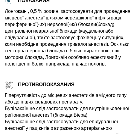
ПОКАЗАНИЯ
Лонгокаїн , 0,5 % розчин, застосовувати для проведення
місцевої анестезії шляхом черезшкірної інфільтрації,
периферичної(-их) нервової(-их) блокади(блокад) і
центральної невральної блокади (каудальної або
епідуральної), тобто застосовує фахівець у ситуаціях,
коли необхідне проведення тривалої анестезії. Оскільки
сенсорна нервова блокада є більш вираженою, ніж
моторна блокада, Лонгокаїн особливо ефективний у
полегшенні болю, наприклад, під час пологів.
ПРОТИВОПОКАЗАНИЯ
Гіперчутливість до місцевих анестетиків амідного типу
або до інших складових препарату.
Бупівакаїн не слід застосовувати для внутрішньовенної
реґіонарної анестезії (блокада Бієра).
Бупівакаїн не слід застосовувати для епідуральної
анестезії у пацієнтів з вираженою артеріальною