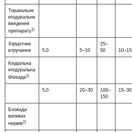
Торакальне
епідуральне
введення
1)
препарату
Хірургічне
25‒
втручання
5,0
5‒10
50
10‒15
Каудальна
епідуральна
1)
блокада
5,0
20‒30
100‒
15‒30
150
Блокада
великих
2)
нервів