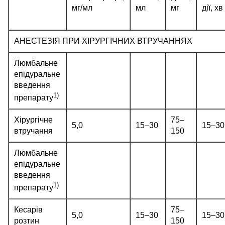
мг/мл
мл
мг
дії, хв
АНЕСТЕЗІЯ ПРИ ХІРУРГІЧНИХ ВТРУЧАННЯХ
Люмбальне
епідуральне
введення
1)
препарату
Хірургічне
75‒
5,0
15‒30
15‒30
втручання
150
Люмбальне
епідуральне
введення
1)
препарату
Кесарів
75‒
5,0
15‒30
15‒30
розтин
150