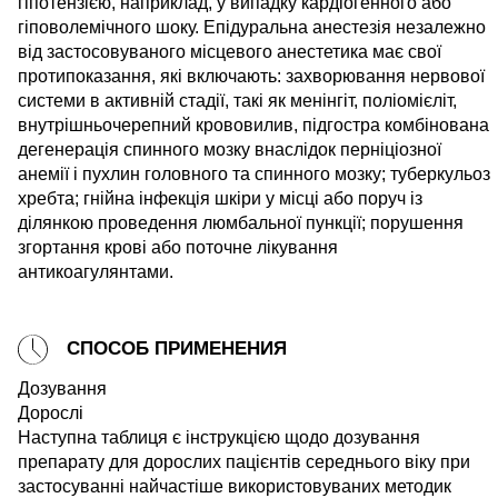
гіпотензією, наприклад, у випадку кардіогенного або
гіповолемічного шоку. Епідуральна анестезія незалежно
від застосовуваного місцевого анестетика має свої
протипоказання, які включають: захворювання нервової
системи в активній стадії, такі як менінгіт, поліомієліт,
внутрішньочерепний крововилив, підгостра комбінована
дегенерація спинного мозку внаслідок перніціозної
анемії і пухлин головного та спинного мозку; туберкульоз
хребта; гнійна інфекція шкіри у місці або поруч із
ділянкою проведення люмбальної пункції; порушення
згортання крові або поточне лікування
антикоагулянтами.
СПОСОБ ПРИМЕНЕНИЯ
Дозування
Дорослі
Наступна таблиця є інструкцією щодо дозування
препарату для дорослих пацієнтів середнього віку при
застосуванні найчастіше використовуваних методик