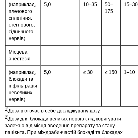
(наприклад,
5,0
10‒35
50‒
15‒30
плечового
175
сплетіння,
стегнового,
сідничного
нервів)
Місцева
анестезія
(наприклад,
5,0
≤ 30
≤ 150
1‒10
блокади та
інфільтрація
невеликих
нервів)
1)
Доза включає в себе досліджувану дозу.
2)
Дозу для блокади великих нервів слід коригувати
залежно від місця введення препарату та стану
пацієнта. При міждрабинчастій блокаді та блокадах