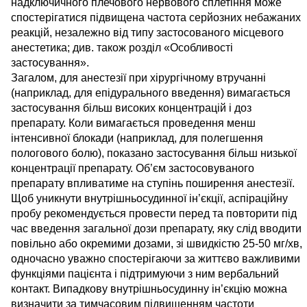
надключичного плечового нервового сплетіння може
спостерігатися підвищена частота серйозних небажаних
реакцій, незалежно від типу застосованого місцевого
анестетика; див. також розділ «Особливості
застосування».
Загалом, для анестезії при хірургічному втручанні
(наприклад, для епідурального введення) вимагається
застосування більш високих концентрацій і доз
препарату. Коли вимагається проведення менш
інтенсивної блокади (наприклад, для полегшення
пологового болю), показано застосування більш низької
концентрації препарату. Об’єм застосовуваного
препарату впливатиме на ступінь поширення анестезії.
Щоб уникнути внутрішньосудинної ін’єкції, аспіраційну
пробу рекомендується провести перед та повторити під
час введення загальної дози препарату, яку слід вводити
повільно або окремими дозами, зі швидкістю 25-50 мг/хв,
одночасно уважно спостерігаючи за життєво важливими
функціями пацієнта і підтримуючи з ним вербальний
контакт. Випадкову внутрішньосудинну ін’єкцію можна
визначити за тимчасовим підвищенням частоти