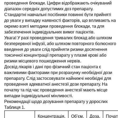
проведення блокади. Цифри відображають очікуваний
діапазон середніх допустимих доз препарату.
Стандартні навчальні посібники повинні бути прийняті
до уваги у випадку наявності факторів, що впливають на
окремо взяті методики проведення блокади, та для
забезпечення індивідуальних вимог пацієнтів.
Увага! У разі проведення тривалих блокад або шляхом
безперервної інфузії, або шляхом повторного болюсного
введення до уваги слід прийняти ризики досягнення
токсичної концентрації препарату у плазмі крові або
ризики місцевого пошкодження нервів.
Досвід лікарів і дані про фізичний стан пацієнта є
важливими факторами при розрахунку необхідної дози
препарату. Слід застосовувати найнижчі необхідні для
проведення адекватної анестезії дози препарату. На
початку та під час проведення анестезії мають місце
випадки індивідуальної мінливості.
Рекомендації щодо дозування препарату у дорослих
Таблиця 1.
Концентрація,
Об’єм,
Доза,
Почат