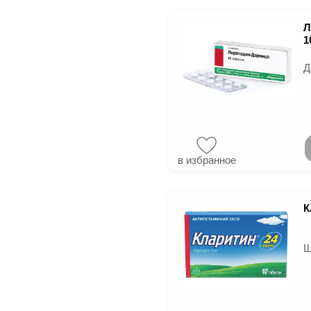
Л
1
Д
в избранное
К
Ш