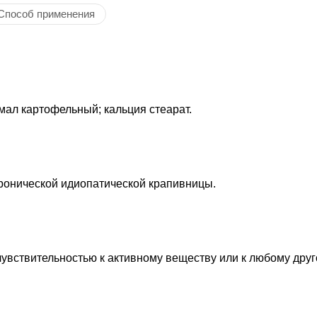
Способ применения
мал картофельный; кальция стеарат.
ронической идиопатической крапивницы.
вствительностью к активному веществу или к любому друг