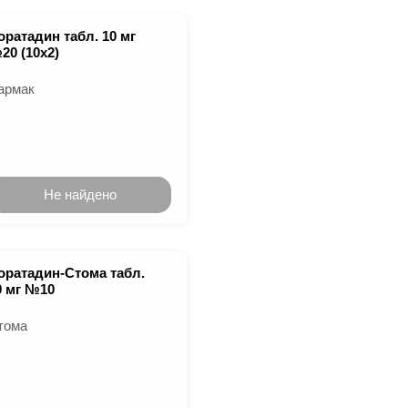
оратадин табл. 10 мг
20 (10х2)
армак
Не найдено
оратадин-Стома табл.
0 мг №10
тома