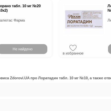
орано табл. 10 мг №20
Л
10х2)
№
алютас Фарма
Л
Не найдено
в избранное
а Zdorovi.UA про Лоратадин табл. 10 мг №10, а также отве