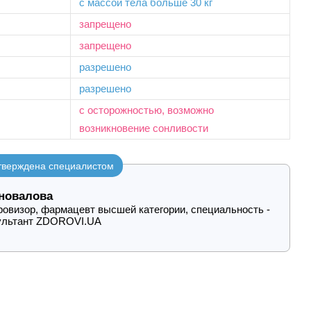
с массой тела больше 30 кг
запрещено
запрещено
разрешено
разрешено
с осторожностью, возможно
возникновение сонливости
утверждена специалистом
новалова
овизор, фармацевт высшей категории, специальность -
ультант ZDOROVI.UA