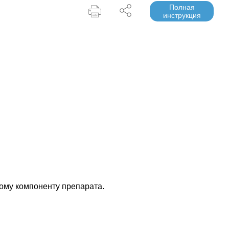
Полная
инструкция
ому компоненту препарата.