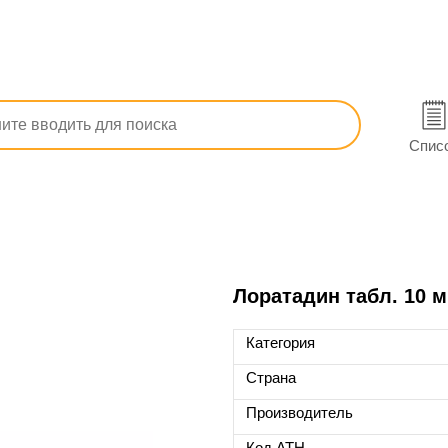
ие
От аллергического насморка
Лоратадин
Спис
Лоратадин табл. 10 
Категория
Страна
Производитель
Код ATH