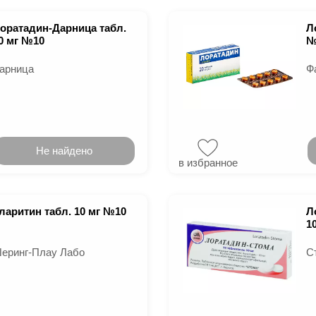
оратадин-Дарница табл.
Л
0 мг №10
№
арница
Ф
Не найдено
в избранное
ларитин табл. 10 мг №10
Л
1
еринг-Плау Лабо
С