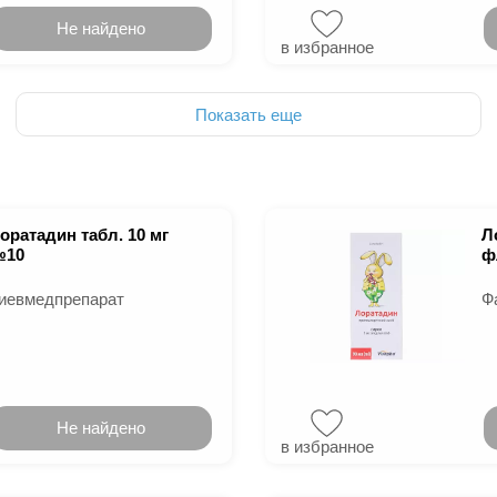
Не найдено
в избранное
Показать еще
оратадин табл. 10 мг
Л
10
ф
иевмедпрепарат
Ф
Не найдено
в избранное