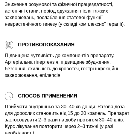
Зниження розумової та фізичної працездатності,
астенічні стани, період одужання після тяжких
захворювань, послаблення статевої функції
неврастенічного генезу (у складі комплексної терапії).
ПРОТИВОПОКАЗАНИЯ
Підвищена чутливість до компонентів препарату.
Артеріальна гіпертензія, підвищене збудження,
безсоння, схильність до кровотеч, гострі інфекційні
захворювання, епілепсія.
СПОСОБ ПРИМЕНЕНИЯ
Приймати внутрішньо за 30–40 хв до їди. Разова доза
для дорослих становить від 15 до 20 крапель. Препарат
застосовувати 2–3 рази на добу протягом 30–40 днів.
Курс лікування повторити через 2–3 тижні (у разі
необхідності).