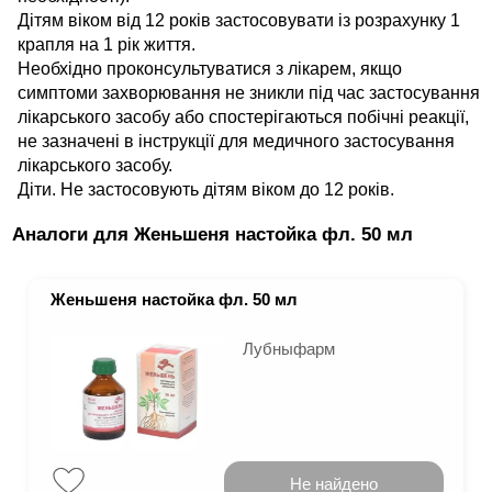
Дітям віком від 12 років застосовувати із розрахунку 1
крапля на 1 рік життя.
Необхідно проконсультуватися з лікарем, якщо
симптоми захворювання не зникли під час застосування
лікарського засобу або спостерігаються побічні реакції,
не зазначені в інструкції для медичного застосування
лікарського засобу.
Діти. Не застосовують дітям віком до 12 років.
Аналоги для Женьшеня настойка фл. 50 мл
Женьшеня настойка фл. 50 мл
Лубныфарм
Не найдено