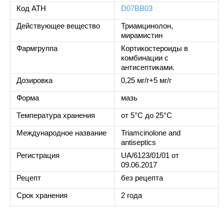
Код ATH
D07BB03
Действующее вещество
Триамцинолон,
мирамистин
Фармгруппа
Кортикостероиды в
комбинации с
антисептиками.
Дозировка
0,25 мг/г+5 мг/г
Форма
мазь
Температура хранения
от 5°C до 25°C
Международное название
Triamcinolone and
antiseptics
Регистрация
UA/6123/01/01 от
09.06.2017
Рецепт
без рецепта
Срок хранения
2 года