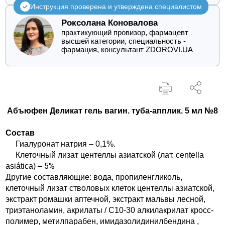
Инструкция проверена и утверждена специалистом
Роксолана Коновалова
практикующий провизор, фармацевт
высшей категории, специальность -
фармация, консультант ZDOROVI.UA
Абъюфен Деликат гель вагин. туба-апплик. 5 мл №8
Состав
Гиалуронат натрия – 0,1%.
Клеточный лизат центеллы азиатской (лат. centella
5%
asiática) –
Другие составляющие: вода, пропиленгликоль,
клеточный лизат стволовых клеток центеллы азиатской,
экстракт ромашки аптечной, экстракт мальвы лесной,
триэтаноламин, акрилаты / C10-30 алкилакрилат кросс-
полимер, метилпарабен, имидазолидинилбендина ,