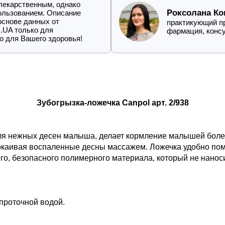
 лекарственным, однако
Роксолана Ко
пользованием. Описание
 основе данных от
практикующий пр
.UA только для
фармация, конс
о для Вашего здоровья!
Зубогрызка-ложечка Canpol арт. 2/938
я нежных десен малыша, делает кормление малышей более
окаивая воспаленные десны массажем. Ложечка удобно поме
ого, безопасного полимерного материала, который не нано
 проточной водой.