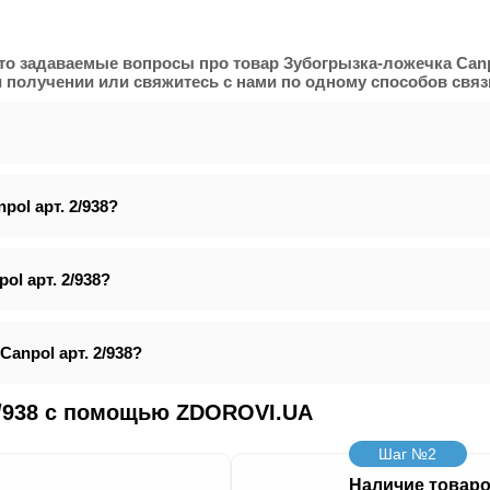
сто задаваемые вопросы про товар Зубогрызка-ложечка Canp
 получении или свяжитесь с нами по одному способов связи
ol арт. 2/938?
l арт. 2/938?
anpol арт. 2/938?
2/938 с помощью ZDOROVI.UA
Шаг №2
Наличие товар