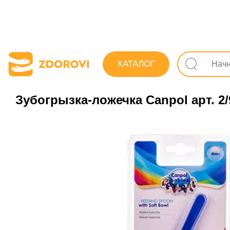
Поиск лекарств
Товары для детей и мам
Кормл
КАТАЛОГ
Зубогрызка-ложечка Canpol арт. 2/