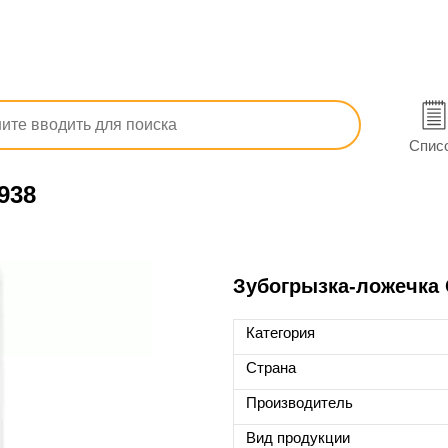
ение
Посуда
Canpol
Спис
938
Зубогрызка-ложечка C
Категория
Страна
Производитель
Вид продукции