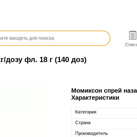
(грипп, ОРЗ)
Солевой раствор для носа (от насморка)
Спис
/дозу фл. 18 г (140 доз)
Момиксон спрей назал.
Характеристики
Категория
Страна
Производитель