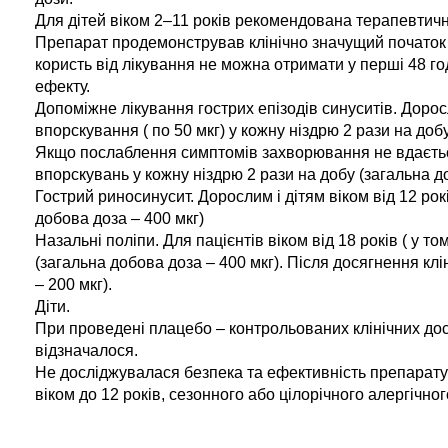
Для дітей віком 2–11 років рекомендована терапевтична
Препарат продемонстрував клінічно значущий початок д
користь від лікування не можна отримати у перші 48 г
ефекту.
Допоміжне лікування гострих епізодів синуситів. Доросл
впорскування ( по 50 мкг) у кожну ніздрю 2 рази на добу
Якщо послаблення симптомів захворювання не вдається
впорскувань у кожну ніздрю 2 рази на добу (загальна 
Гострий риносинусит. Дорослим і дітям віком від 12 ро
добова доза – 400 мкг)
Назальні поліпи. Для пацієнтів віком від 18 років ( у т
(загальна добова доза – 400 мкг). Після досягнення кл
– 200 мкг).
Діти.
При проведені плацебо – контрольованих клінічних досл
відзначалося.
Не досліджувалася безпека та ефективність препарату Мо
віком до 12 років, сезонного або цілорічного алергічного