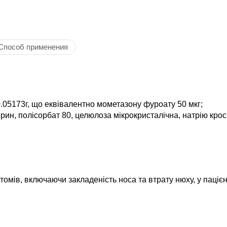
Способ применения
.05173г, що еквівалентно мометазону фуроату 50 мкг;
рин, полісорбат 80, целюлоза мікрокристалічна, натрію крос
омів, включаючи закладеність носа та втрату нюху, у пацієнт