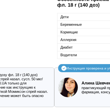
фл. 18 г (140 доз)
Дети
Беременные
Кормящие
Аллергия
Диабет
Водители
Инструкция проверена и 
озу фл. 18 г (140 доз)
рей назал. сусп. 50 мкг/
Алина Шевче
I.UA только для
ние как инструкцию к
практикующий пр
пкой Момиксон спрей назал.
фармация, конс
лечение может быть опасно