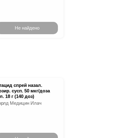
Не найдено
тацид спрей назал.
озир. сусп. 50 мкг/доза
. 18 г (140 доз)
орлд Медицин Илач