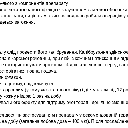
-якого з компонентів препарату.
ної локалізованої інфекції із залученням слизової оболонки
оєння рани, пацієнтам, яким нещодавно робили операцію у 
деться загоєння.
у слід провести його калібрування. Калібрування здійсню
а лікарської речовини, при якій із кожним натисканням відб
 не використовувати протягом 14 днів або довше, перед на
остерігатися повна подача.
ти флакон.
сяці тому, слід викинути.
: дорослим (у тому числі літнього віку) і дітям віком від 1
у кожну ніздрю 1 раз на добу
кувального ефекту для підтримуючої терапії доцільне зменше
 досягти застосуванням препарату у рекомендованій терап
з на добу (загальна добова доза – 400 мкг). Після послаб