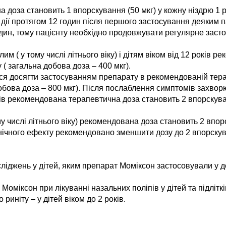
 доза становить 1 впорскування (50 мкг) у кожну ніздрю 1 ра
ії протягом 12 годин після першого застосування деяким п
один, тому пацієнту необхідно продовжувати регулярне зас
им ( у тому числі літнього віку) і дітям віком від 12 років
 ( загальна добова доза – 400 мкг).
 досягти застосуванням препарату в рекомендованій терап
добова доза – 800 мкг). Після послаблення симптомів захв
ків рекомендована терапевтична доза становить 2 впорскуван
ому числі літнього віку) рекомендована доза становить 2 впор
інічного ефекту рекомендовано зменшити дозу до 2 впорскув
іджень у дітей, яким препарат Моміксон застосовували у до
міксон при лікуванні назальних поліпів у дітей та підлітків
 риніту – у дітей віком до 2 років.