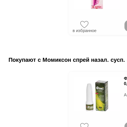
в избранное
Покупают с Момиксон спрей назал. сусп. 5
Ф
0
А