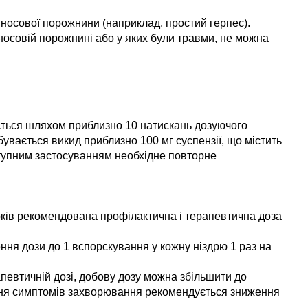
 носової порожнини (наприклад, простий герпес).
носовій порожнині або у яких були травми, не можна
ється шляхом приблизно 10 натискань дозуючого
увається викид приблизно 100 мг суспензії, що містить
ступним застосуванням необхідне повторне
2 років рекомендована профілактична і терапевтична доза
ння дози до 1 вспорскування у кожну ніздрю 1 раз на
евтичній дозі, добову дозу можна збільшити до
лення симптомів захворювання рекомендується зниження