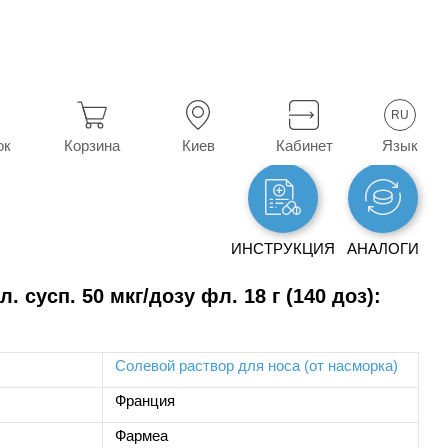
Момиксон
RU
Язык
ок
Корзина
Киев
Кабинет
ИНСТРУКЦИЯ
АНАЛОГИ
 сусп. 50 мкг/дозу фл. 18 г (140 доз):
Солевой раствор для носа (от насморка)
Франция
Фармеа