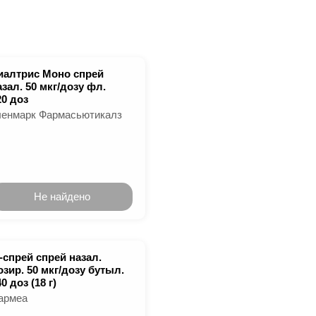
иалтрис Моно спрей
азал. 50 мкг/дозу фл.
20 доз
ленмарк Фармасьютикалз
Не найдено
-спрей спрей назал.
озир. 50 мкг/дозу бутыл.
0 доз (18 г)
армеа