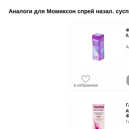
Аналоги для Момиксон спрей назал. сусп. 
Ф
0
А
в избранное
Г
д
ф
Г