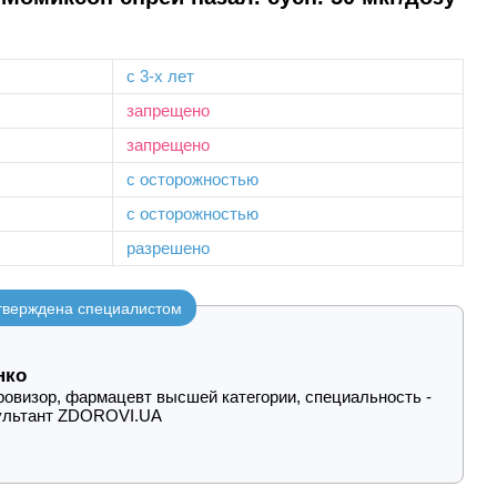
с 3-х лет
запрещено
запрещено
с осторожностью
с осторожностью
разрешено
утверждена специалистом
нко
овизор, фармацевт высшей категории, специальность -
ультант ZDOROVI.UA