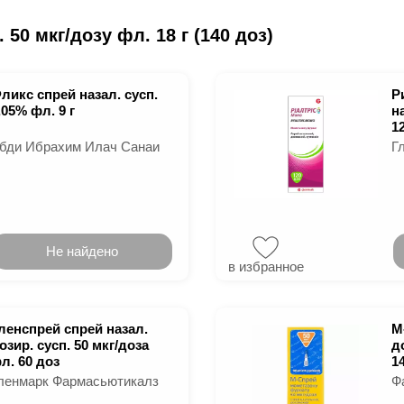
50 мкг/дозу фл. 18 г (140 доз)
ликс спрей назал. сусп.
Р
,05% фл. 9 г
н
1
бди Ибрахим Илач Санаи
Г
Не найдено
в избранное
ленспрей спрей назал.
М
озир. сусп. 50 мкг/доза
д
л. 60 доз
14
ленмарк Фармасьютикалз
Ф