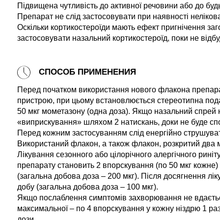
Підвищена чутливість до активної речовини або до будь
Препарат не слід застосовувати при наявності нелікова
Оскільки кортикостероїди мають ефект пригнічення заг
застосовувати назальний кортикостероїд, поки не відбу
СПОСОБ ПРИМЕНЕНИЯ
Перед початком використання нового флакона препарат
пристрою, при цьому встановлюється стереотипна подач
50 мкг мометазону (одна доза). Якщо назальний спрей
«виприскування» шляхом 2 натискань, доки не буде сп
Перед кожним застосуванням слід енергійно струшува
Використаний флакон, а також флакон, розкритий два мі
Лікування сезонного або цілорічного алергічного риніту
препарату становить 2 впорскування (по 50 мкг кожне) 
(загальна добова доза – 200 мкг). Після досягнення лі
добу (загальна добова доза – 100 мкг).
Якщо послаблення симптомів захворювання не вдається
максимальної – по 4 впорскування у кожну ніздрю 1 ра
дози.