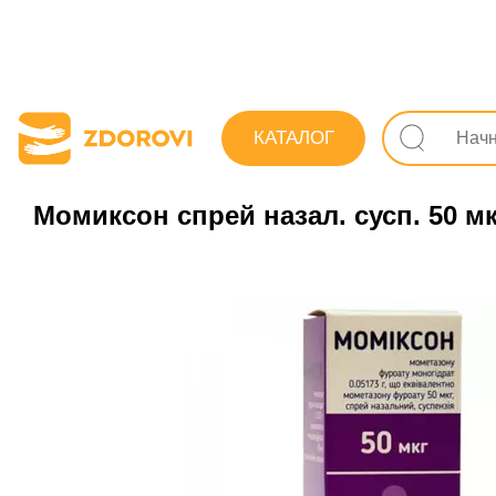
Поиск лекарств
Лекарства
Противопростудные 
КАТАЛОГ
Момиксон спрей назал. сусп. 50 мкг