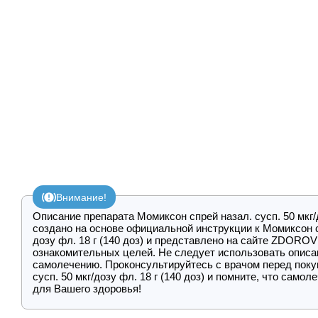
Внимание!
Описание препарата Момиксон спрей назал. сусп. 50 мкг/д
создано на основе официальной инструкции к Момиксон сп
дозу фл. 18 г (140 доз) и представлено на сайте ZDOROV
ознакомительных целей. Не следует использовать описа
самолечению. Проконсультируйтесь с врачом перед поку
сусп. 50 мкг/дозу фл. 18 г (140 доз) и помните, что само
для Вашего здоровья!