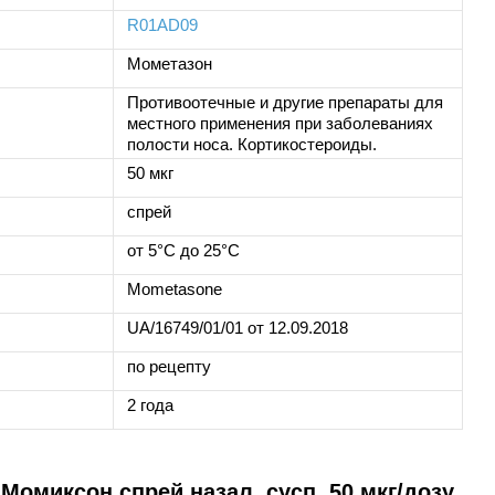
R01AD09
Мометазон
Противоотечные и другие препараты для
местного применения при заболеваниях
полости носа. Кортикостероиды.
50 мкг
спрей
от 5°C до 25°C
Mometasone
UA/16749/01/01 от 12.09.2018
по рецепту
2 года
Момиксон спрей назал. сусп. 50 мкг/дозу