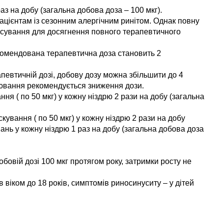
з на добу (загальна добова доза – 100 мкг).
ацієнтам із сезонним алергічним ринітом. Однак повну
тосування для досягнення повного терапевтичного
 рекомендована терапевтична доза становить 2
евтичній дозі, добову дозу можна збільшити до 4
орювання рекомендується зниження дози.
ня ( по 50 мкг) у кожну ніздрю 2 рази на добу (загальна
скування ( по 50 мкг) у кожну ніздрю 2 рази на добу
ань у кожну ніздрю 1 раз на добу (загальна добова доза
бовій дозі 100 мкг протягом року, затримки росту не
 віком до 18 років, симптомів риносинуситу – у дітей