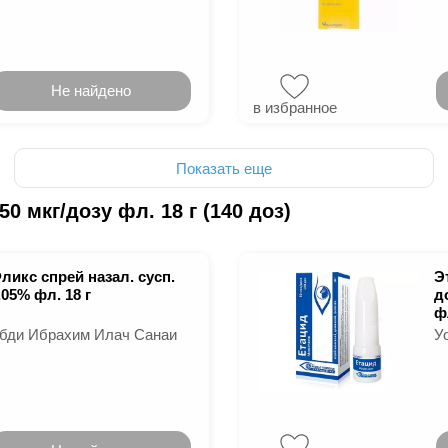
Не найдено
в избранное
Показать еще
0 мкг/дозу фл. 18 г (140 доз)
ликс спрей назал. сусп.
Э
,05% фл. 18 г
д
фл
бди Ибрахим Илач Санаи
У