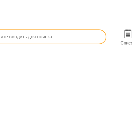
Плазмозаменяющие растворы
Натрия хлорид раствор для ин
. 400 мл в Измаиле
Спис