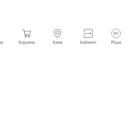
ф. 0,9% бут. 400 мл
RU
Язык
ок
Корзина
Киев
Кабинет