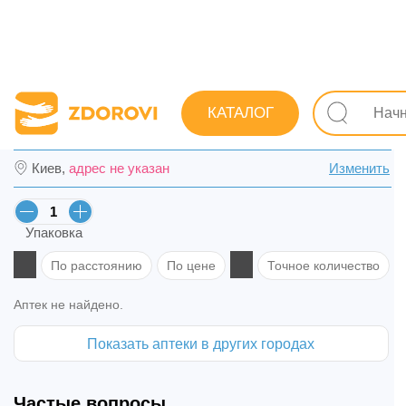
Поиск лекарств
Лекарства
Кровеносная система
КАТАЛОГ
Натрия хлорид раствор для инф. 0,9% бут
Киев,
адрес не указан
Изменить
Упаковка
По расстоянию
По цене
Точное количество
Аптек не найдено.
Показать аптеки в других городах
Частые вопросы