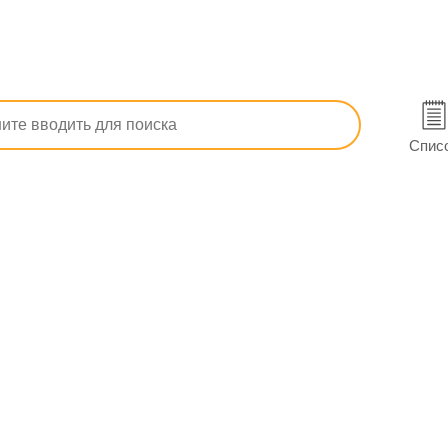
Профилактика образования тромбов
Акард табл. киш./раств.
) в Кропивницком
Спис