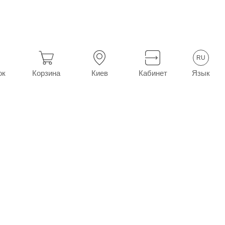
 75 мг №100 (20х5)
RU
Язык
ок
Корзина
Киев
Кабинет