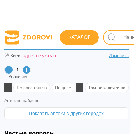
Поиск лекарств
Лекарства
Сердечно-сосудистые
КАТАЛОГ
Акард табл. киш./раств. 75 мг №100 (20х5
Киев,
адрес не указан
Изменить
Упаковка
По расстоянию
По цене
Точное количество
Аптек не найдено.
Показать аптеки в других городах
Частые вопросы