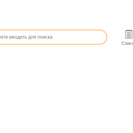
От высокого артериального давления
Лизиноприл-Астрафарм 
0х2) в Днепре
Спис