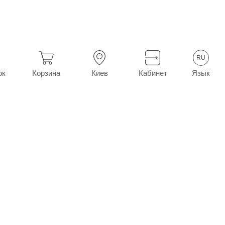
табл. 5 мг №20 (10х2)
RU
Язык
ок
Корзина
Киев
Кабинет