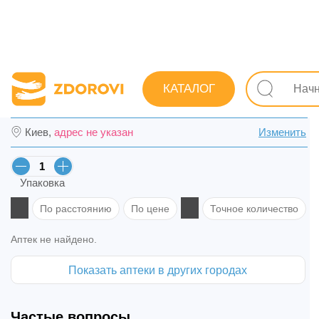
Поиск лекарств
Лекарства
Сердечно-сосудистые
КАТАЛОГ
Лизиноприл-Астрафарм табл. 5 мг №20 (1
Киев,
адрес не указан
Изменить
Упаковка
По расстоянию
По цене
Точное количество
Аптек не найдено.
Показать аптеки в других городах
Частые вопросы