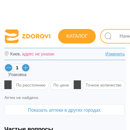
Поиск лекарств
Лекарства
Сердечно-сосудистые
КАТАЛОГ
Рамизес табл. 5 мг №30 (10х3) в Новомос
Киев,
адрес не указан
Изменить
Упаковка
По расстоянию
По цене
Точное количество
Аптек не найдено.
Показать аптеки в других городах
Частые вопросы