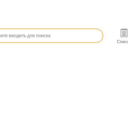
От высокого артериального давления
Рамизес табл. 5 мг №3
ковске
Спис