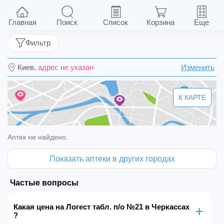
Логест табл. п/о №21
Главная
Поиск
Список
Корзина
Еще
Фильтр
Киев,
адрес не указан
Изменить
К КАРТЕ
Аптек не найдено.
Показать аптеки в других городах
Частые вопросы
Какая цена на Логест табл. п/о №21 в Черкассах
?