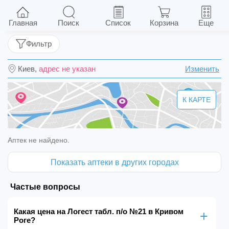
Логест табл. п/о №21
Главная
Поиск
Список
Корзина
Еще
Фильтр
Киев,
адрес не указан
Изменить
К КАРТЕ
Аптек не найдено.
Показать аптеки в других городах
Частые вопросы
Какая цена на Логест табл. п/о №21 в Кривом
Роге?