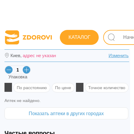
Поиск лекарств
Лекарства
Витамины
Витамины 
КАТАЛОГ
Аквадетрим витамин D3 раствор водняной
Киев,
адрес не указан
Изменить
Упаковка
По расстоянию
По цене
Точное количество
Аптек не найдено.
Показать аптеки в других городах
Частые вопросы