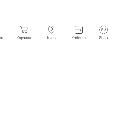
л. прим. фл. 10 мл
RU
Язык
ок
Корзина
Киев
Кабинет