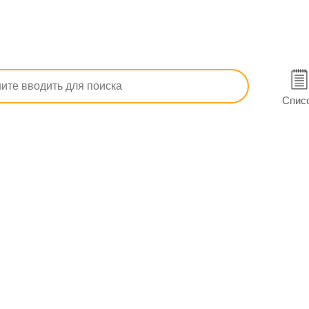
A, E и D
Аквадетрим витамин D3 раствор водняной для перора
 для перорал. прим. фл. 10 мл в Полтаве
Спис