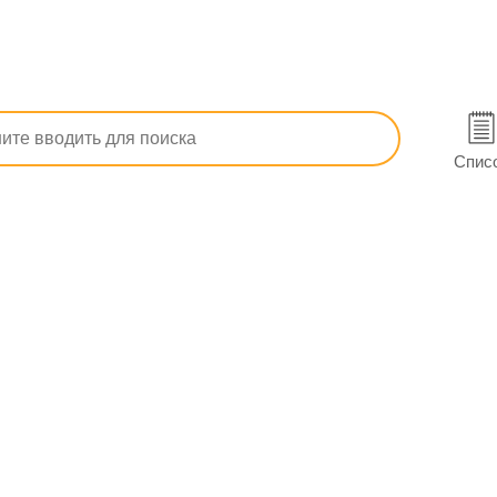
 молочницы
Ломексин крем вагин. 2% апплик. туба 78 г
г в Черкассах
Спис