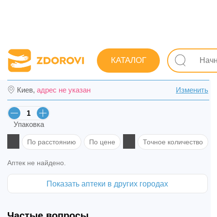
Поиск лекарств
Лекарства
Гинекологические
От
КАТАЛОГ
Ломексин крем вагин. 2% апплик. туба 78 
Киев,
адрес не указан
Изменить
Упаковка
По расстоянию
По цене
Точное количество
Аптек не найдено.
Показать аптеки в других городах
Частые вопросы