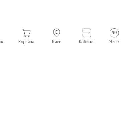
ие
Сермион табл. п/о 30 мг №30 (15х2)
RU
Язык
ок
Корзина
Киев
Кабинет