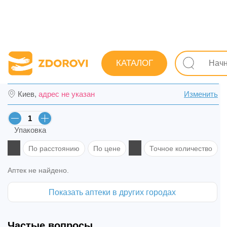
Поиск лекарств
Лекарства
Неврологические
Про
КАТАЛОГ
Сермион табл. п/о 30 мг №30 (15х2) в Мук
Киев,
адрес не указан
Изменить
Упаковка
По расстоянию
По цене
Точное количество
Аптек не найдено.
Показать аптеки в других городах
Частые вопросы