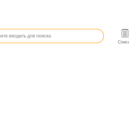
тивопаркинсонические
Улучшающие мозговое кровообращен
ачево
Спис