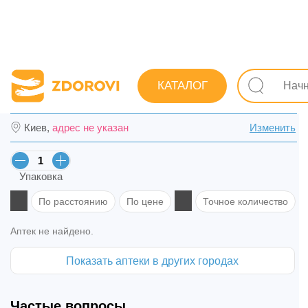
Поиск лекарств
Лекарства
Неврологические
Про
КАТАЛОГ
Сермион табл. п/о 30 мг №30 (15х2) в Жи
Киев,
адрес не указан
Изменить
Упаковка
По расстоянию
По цене
Точное количество
Аптек не найдено.
Показать аптеки в других городах
Частые вопросы