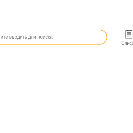
тивопаркинсонические
Улучшающие мозговое кровообращен
томире
Спис