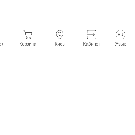
ие
Сермион табл. п/о 30 мг №30 (15х2)
RU
Язык
ок
Корзина
Киев
Кабинет