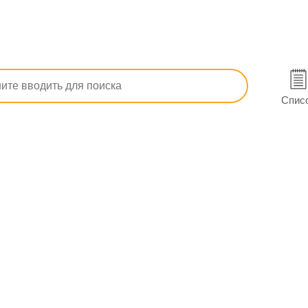
ерматит, сухость кожи, экзема
Для лечения псориаза
Бет
Спис