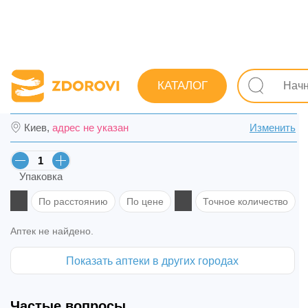
Поиск лекарств
Лекарства
Дерматологические
Д
КАТАЛОГ
Бетасалик мазь туба 15 г в Мукачево
Киев,
адрес не указан
Изменить
Упаковка
По расстоянию
По цене
Точное количество
Аптек не найдено.
Показать аптеки в других городах
Частые вопросы