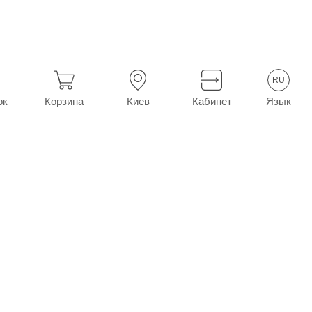
асалик мазь туба 15 г
RU
Язык
ок
Корзина
Киев
Кабинет