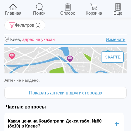
Комбигрипп Декса табл. №80 (8х10)
Главная
Поиск
Список
Корзина
Еще
Фильтров (1)
Киев,
адрес не указан
Изменить
К КАРТЕ
Аптек не найдено.
Показать аптеки в других городах
Частые вопросы
Какая цена на Комбигрипп Декса табл. №80
(8х10) в Киеве?