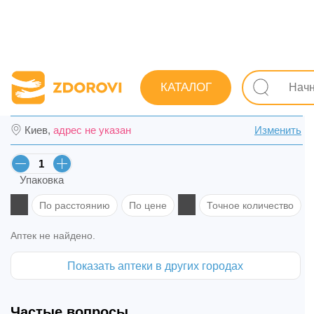
Поиск лекарств
Лекарства
Сердечно-сосудистые
КАТАЛОГ
Лимистин 40 табл. п/о 40 мг №30 (10х3) в
Киев,
адрес не указан
Изменить
Упаковка
По расстоянию
По цене
Точное количество
Аптек не найдено.
Показать аптеки в других городах
Частые вопросы