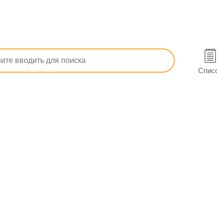
Кардиопротекторы
Лимистин 40 табл. п/о 40 мг №30 (10х3)
 Полтаве
Спис