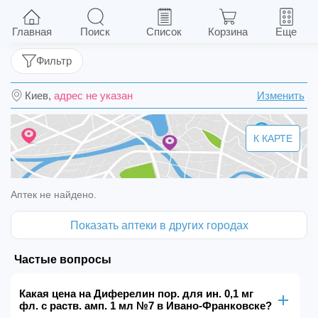
Диферелин пор. для ин. 0,1 мг фл. с раств.
амп. 1 мл №7
Главная
Поиск
Список
Корзина
Еще
Фильтр
Киев,
адрес не указан
Изменить
К КАРТЕ
Аптек не найдено.
Показать аптеки в других городах
Частые вопросы
Какая цена на Диферелин пор. для ин. 0,1 мг
фл. с раств. амп. 1 мл №7 в Ивано-Франковске?