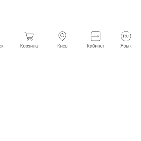
 мг №40 (20х2)
RU
Язык
ок
Корзина
Киев
Кабинет