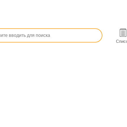
Прочие сердечно-сосудистые препараты
Дигоксин табл. 0,25
евом
Спис