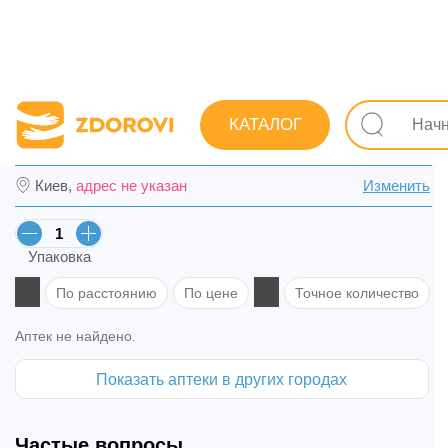
Поиск лекарств
Лекарства
Сердечно-сосудистые
КАТАЛОГ
Дигоксин табл. 0,25 мг №40 (20х2) в Вишн
Киев,
адрес не указан
Изменить
Упаковка
По расстоянию
По цене
Точное количество
Аптек не найдено.
Показать аптеки в других городах
Частые вопросы