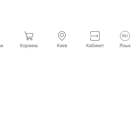
прей назал. 1 мг/г фл. 10 мл
RU
Язык
ок
Корзина
Киев
Кабинет