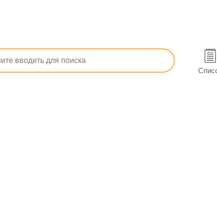
п, ОРЗ)
Сосудосуживающие от насморка
Эвказолин Аква с
10 мл в Белгороде-Днестровском
Спис