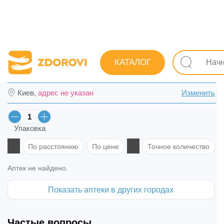
Поиск лекарств
Лекарства
Противопростудные (грип
КАТАЛОГ
Эвказолин Аква спрей назал. 1 мг/г фл. 
Киев,
адрес не указан
Изменить
Упаковка
По расстоянию
По цене
Точное количество
Аптек не найдено.
Показать аптеки в других городах
Частые вопросы