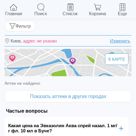
Эвказолин Аква спрей назал. 1 мг/г фл. 10 мл
Главная
Поиск
Список
Корзина
Еще
Фильтр
Киев,
адрес не указан
Изменить
К КАРТЕ
Аптек не найдено.
Показать аптеки в других городах
Частые вопросы
Какая цена на Эвказолин Аква спрей назал. 1 мг/
г фл. 10 мл в Буче?