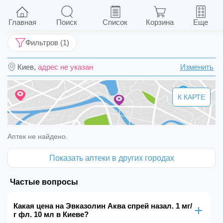
Эвказолин Аква спрей назал. 1 мг/г фл. 10 мл
Главная
Поиск
Список
Корзина
Еще
Фильтров (1)
Киев,
адрес не указан
Изменить
К КАРТЕ
Аптек не найдено.
Показать аптеки в других городах
Частые вопросы
Какая цена на Эвказолин Аква спрей назал. 1 мг/
г фл. 10 мл в Киеве?