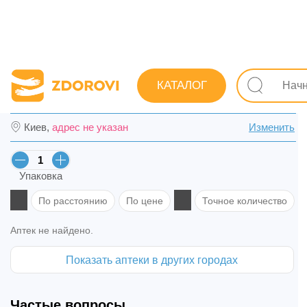
Поиск лекарств
Лекарства
Противопростудные (грип
КАТАЛОГ
Эвказолин Аква спрей назал. 1 мг/г фл. 1
Киев,
адрес не указан
Изменить
Упаковка
По расстоянию
По цене
Точное количество
Аптек не найдено.
Показать аптеки в других городах
Частые вопросы