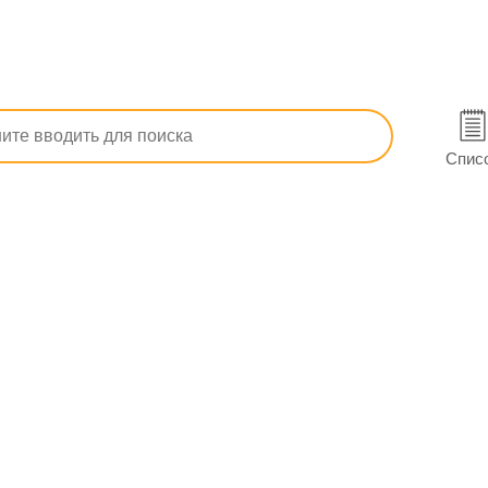
п, ОРЗ)
Сосудосуживающие от насморка
Эвказолин Аква с
0 мл в Первомайске
Спис