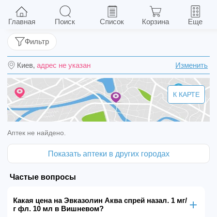
Эвказолин Аква спрей назал. 1 мг/г фл. 10 мл
Главная
Поиск
Список
Корзина
Еще
Фильтр
Киев,
адрес не указан
Изменить
К КАРТЕ
Аптек не найдено.
Показать аптеки в других городах
Частые вопросы
Какая цена на Эвказолин Аква спрей назал. 1 мг/
г фл. 10 мл в Вишневом?