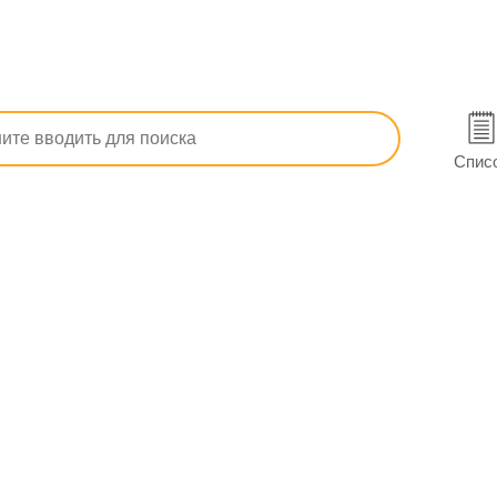
п, ОРЗ)
Сосудосуживающие от насморка
Назик спрей наз
ком
Спис