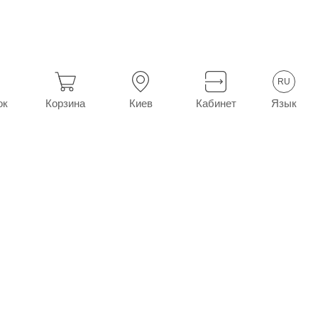
ал. фл. 10 мл
RU
Язык
ок
Корзина
Киев
Кабинет