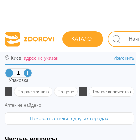
Поиск лекарств
Лекарства
Противопростудные (грип
КАТАЛОГ
Назик спрей назал. фл. 10 мл в Хмельниц
Киев,
адрес не указан
Изменить
Упаковка
По расстоянию
По цене
Точное количество
Аптек не найдено.
Показать аптеки в других городах
Частые вопросы