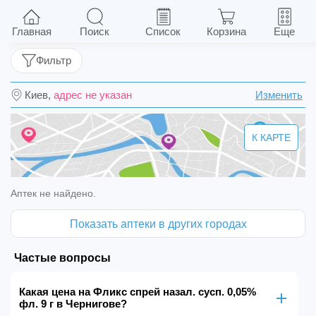
Фликс спрей назал. сусп. 0,05% фл. 9 г
Главная
Поиск
Список
Корзина
Еще
Фильтр
Киев,
адрес не указан
Изменить
К КАРТЕ
Аптек не найдено.
Показать аптеки в других городах
Частые вопросы
Какая цена на Фликс спрей назал. сусп. 0,05%
фл. 9 г в Чернигове?