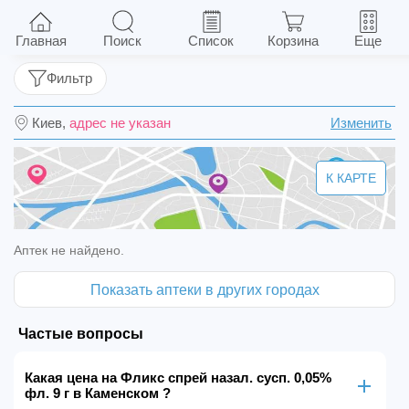
Фликс спрей назал. сусп. 0,05% фл. 9 г
Главная
Поиск
Список
Корзина
Еще
Фильтр
Киев,
адрес не указан
Изменить
К КАРТЕ
Аптек не найдено.
Показать аптеки в других городах
Частые вопросы
Какая цена на Фликс спрей назал. сусп. 0,05%
фл. 9 г в Каменском ?