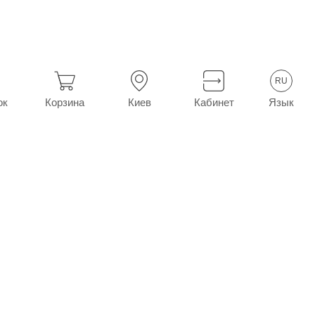
ка
Сосудосуживающие от насморка
Фликс спрей назал. с
RU
Язык
ок
Корзина
Киев
Кабинет