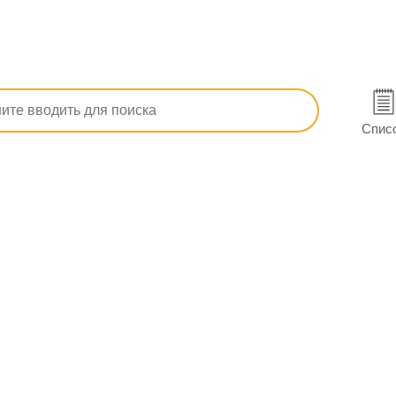
Противопростудные (грипп, ОРЗ)
От аллергического насмор
 Лозовой
Спис