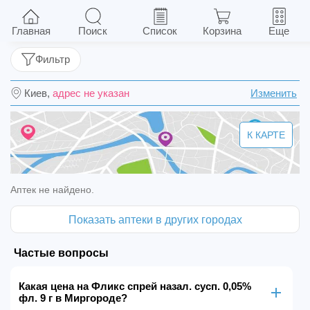
Фликс спрей назал. сусп. 0,05% фл. 9 г
Главная
Поиск
Список
Корзина
Еще
Фильтр
Киев,
адрес не указан
Изменить
К КАРТЕ
Аптек не найдено.
Показать аптеки в других городах
Частые вопросы
Какая цена на Фликс спрей назал. сусп. 0,05%
фл. 9 г в Миргороде?