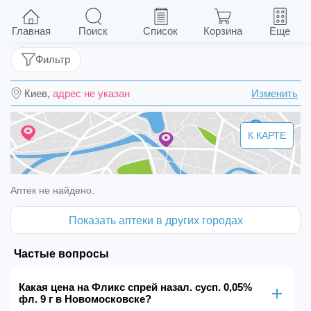
Фликс спрей назал. сусп. 0,05% фл. 9 г
Главная
Поиск
Список
Корзина
Еще
Фильтр
Киев,
адрес не указан
Изменить
К КАРТЕ
Аптек не найдено.
Показать аптеки в других городах
Частые вопросы
Какая цена на Фликс спрей назал. сусп. 0,05%
фл. 9 г в Новомосковске?