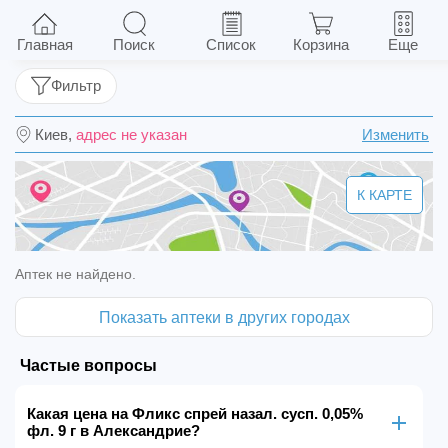
Фликс спрей назал. сусп. 0,05% фл. 9 г
Главная
Поиск
Список
Корзина
Еще
Фильтр
Киев,
адрес не указан
Изменить
К КАРТЕ
Аптек не найдено.
Показать аптеки в других городах
Частые вопросы
Какая цена на Фликс спрей назал. сусп. 0,05%
фл. 9 г в Александрие?