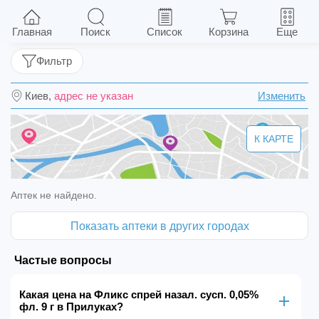
Фликс спрей назал. сусп. 0,05% фл. 9 г
Главная
Поиск
Список
Корзина
Еще
Фильтр
Киев,
адрес не указан
Изменить
К КАРТЕ
Аптек не найдено.
Показать аптеки в других городах
Частые вопросы
Какая цена на Фликс спрей назал. сусп. 0,05%
фл. 9 г в Прилуках?