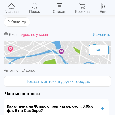
Фликс спрей назал. сусп. 0,05% фл. 9 г
Главная
Поиск
Список
Корзина
Еще
Фильтр
Киев,
адрес не указан
Изменить
К КАРТЕ
Аптек не найдено.
Показать аптеки в других городах
Частые вопросы
Какая цена на Фликс спрей назал. сусп. 0,05%
фл. 9 г в Самборе?