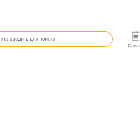
тема
Хондропротекторы
Димексид раствор накож. фл. 50
ннице
Спис