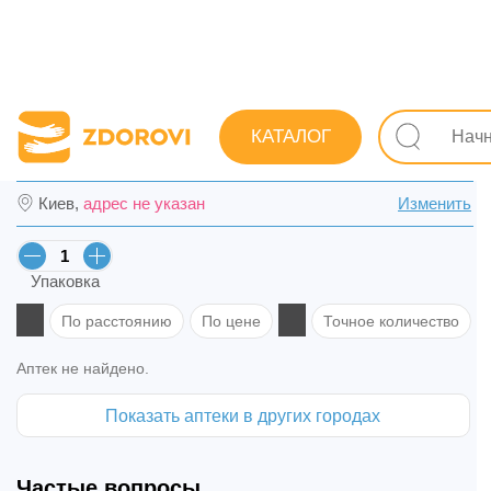
Поиск лекарств
Лекарства
Опорно-двигательная сис
КАТАЛОГ
Димексид раствор накож. фл. 50 мл в Ви
Киев,
адрес не указан
Изменить
Упаковка
По расстоянию
По цене
Точное количество
Аптек не найдено.
Показать аптеки в других городах
Частые вопросы