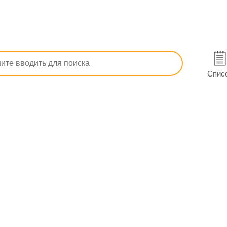
грибковые внутренние
Флуконазол-Дарница капс. 50 мг №10
ерновцах
Спис