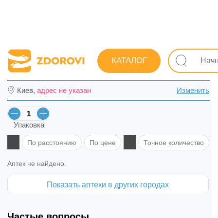
Поиск лекарств
Лекарства
Антибиотики
Противо
КАТАЛОГ
Флуконазол-Дарница капс. 50 мг №10 в Ч
Киев,
адрес не указан
Изменить
Упаковка
По расстоянию
По цене
Точное количество
Аптек не найдено.
Показать аптеки в других городах
Частые вопросы