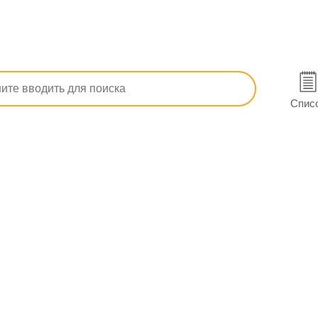
п, ОРЗ)
От кашля
Амброксол-Тева табл. 30 мг №20 (10х2)
Полтаве
Спис