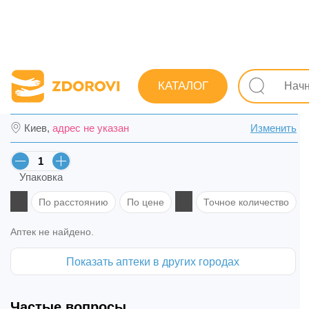
Поиск лекарств
Лекарства
Противопростудные (грип
КАТАЛОГ
Амброксол-Тева табл. 30 мг №20 (10х2) в 
Киев,
адрес не указан
Изменить
Упаковка
По расстоянию
По цене
Точное количество
Аптек не найдено.
Показать аптеки в других городах
Частые вопросы