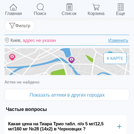
Тиара Трио табл. п/о 5 мг/12,5 мг/160 мг №28
(14х2)
Главная
Поиск
Список
Корзина
Еще
Фильтр
Киев,
адрес не указан
Изменить
К КАРТЕ
Аптек не найдено.
Показать аптеки в других городах
Частые вопросы
Какая цена на Тиара Трио табл. п/о 5 мг/12,5
мг/160 мг №28 (14х2) в Черновцах ?