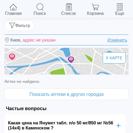
Янумет табл. п/о 50 мг/850 мг №56 (14х4)
Главная
Поиск
Список
Корзина
Еще
Фильтр
Киев,
адрес не указан
Изменить
К КАРТЕ
Аптек не найдено.
Показать аптеки в других городах
Частые вопросы
Какая цена на Янумет табл. п/о 50 мг/850 мг №56
(14х4) в Каменском ?